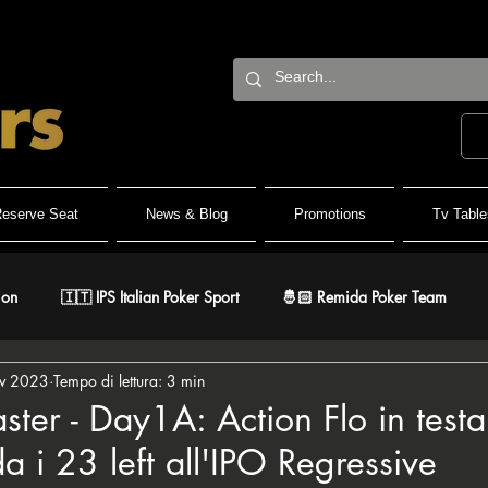
eserve Seat
News & Blog
Promotions
Tv Table
ion
🇮🇹 IPS Italian Poker Sport
🤴🏻 Remida Poker Team
v 2023
Tempo di lettura: 3 min
h Roller
🐺 White Wolf
🔶 BPC Balcan Poker Circuit
🇫
ter - Day1A: Action Flo in testa
a i 23 left all'IPO Regressive
r
⚔️ Warriors
🎅🏻 ER Grand Final
♠️ Road to PSPC