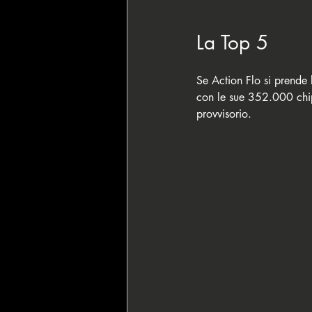
La Top 5
Se Action Flo si prende l
con le sue 352.000 chip
provvisorio.