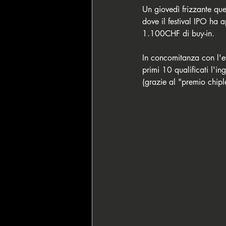
Un giovedì frizzante que
dove il festival IPO ha 
1.100CHF di buy-in.
In concomitanza con l'ev
primi 10 qualificati l'i
(grazie al "premio chipl