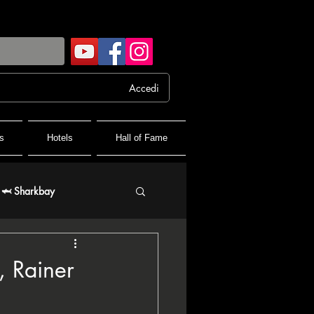
Accedi
s
Hotels
Hall of Fame
🦈 Sharkbay
 FPF France Poker Festival
, Rainer
♦️ PPT People's Poker Tour