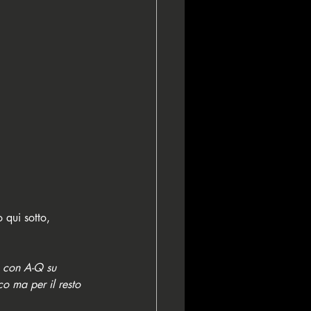
 qui sotto, 
p con A-Q su 
co ma per il resto 