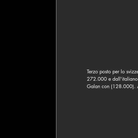
Terzo posto per lo sviz
272.000 e dall'italian
Galan con (128.000). A s