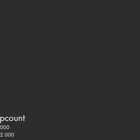
ipcount
.000
52.000