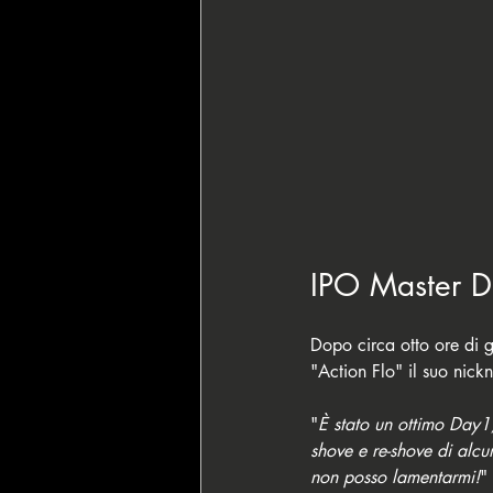
IPO Master 
Dopo circa otto ore di gi
"Action Flo" il suo nic
"
È stato un ottimo Day1,
shove e re-shove di alcun
non posso lamentarmi!
"