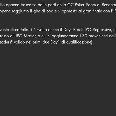
llo appena trascorso dalle parti della GC Poker Room di Bendern, 
appena raggiunto il giro di boa e si appresta al gran finale con l
ento di cartello si è svolto anche il Day1B dell'IPO Regressive, c
ngresso all'IPO Master, a cui si aggiungeranno i 30 provenienti da
eaders" valido nei primi due Day1 di qualificazione).