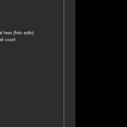
 Inan (foto sotto) 
el count 