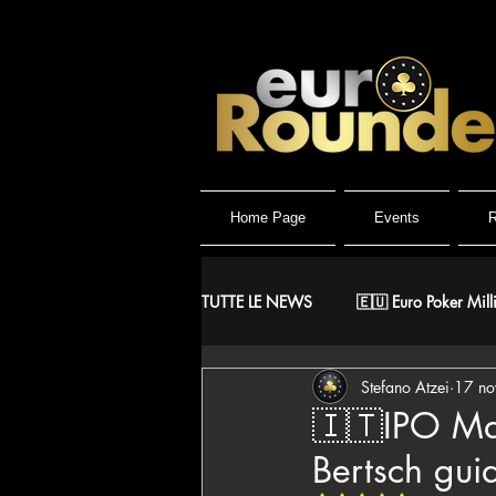
Home Page
Events
R
TUTTE LE NEWS
🇪🇺 Euro Poker Mill
Stefano Atzei
17 no
🐺 Wolf Millionaire
🐺 Wolf Hig
🇮🇹IPO Mas
Bertsch guid
🇪🇸 CNP Circuito Nacional de Poke