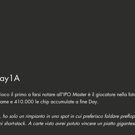
Day1A
oco il primo a farsi notare all'IPO Master è il giocatore nella foto
kname e 410.000 le chip accumulate a fine Day.
 ho solo un rimpianto in uno spot in cui preferisco foldare preflo
i short-stack. A carte visto avrei potuto vincere un piatto gigantes