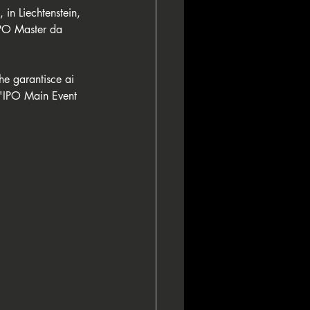
in Liechtenstein, 
'IPO Master da 
he garantisce ai 
ll'IPO Main Event 