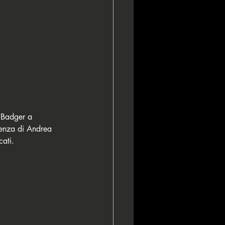
 Badger a 
enza di Andrea 
cati.