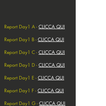
Report Day1 A -
CLICCA QUI
Report Day1 B -
CLICCA QUI
Report Day1 C -
CLICCA QUI
Report Day1 D -
CLICCA QUI
Report Day1 E -
CLICCA QUI
Report Day1 F -
CLICCA QUI
Report Day1 G -
CLICCA QUI