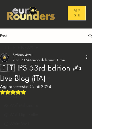
ME
NU
Post
TUTTE LE NEWS
Stefano Atzei
TUTTE LE NEWS
7 ott 2024
Tempo di lettura: 1 min
🇮🇹 IPS 53rd Edition ✍️
🇪🇺 Euro Poker Million
Live Blog (ITA)
🇮🇹 IPS Italian Poker Sport
Aggiornamento:
15 ott 2024
🤴🏻 Remida Poker Team
Valutazione NaN stelle su 5.
🦈 Sharkbay
🐺 Wolf Millionaire
🐺 Wolf High Roller
🐺 White Wolf