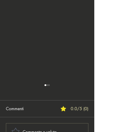
Commenti
0.0/5 (0)
Commenta e valuta...