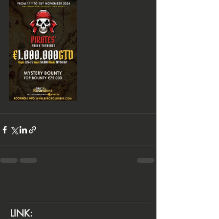
LINK: