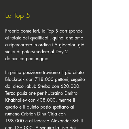
La Top 5
Proprio come ieri, la Top 5 corrisponde 
al totale dei qualificati, quindi andiamo 
a ripercorrere in ordine i 5 giocatori già 
sicuri di potersi sedere al Day 2 
domenica pomeriggio.
In prima posizione troviamo il già citato 
Blackrock con 718.000 gettoni, seguito 
dal cieco Jakub Sterba con 620.000. 
Terza posizione per l’Ucraino Dmitro 
Khakhaliev con 408.000, mentre il 
quarto e il quinto posto spettano al 
rumeno Cristian Dinu Cirja con 
198.000 e al tedesco Alexander Schill 
con 126.000. A seguire la lista dei 