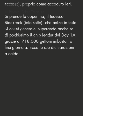
💍 Wsop Circuit
eccesso), proprio come accaduto ieri.
🏴‍☠️ Pirates' Poker Treasure
Si prende la copertina, il tedesco 
🇪🇺 EPO - European Poker Open
Blackrock (foto sotto), che balza in testa 
👑 King's Million
al count generale, superando anche se 
di pochissimo il chip leader del Day 1A, 
🏆 European Championship Of Poker
grazie ai 718.000 gettoni imbustati a 
🌙 La Notte Degli Assi
fine giornata. Ecco le sue dichiarazioni 
a caldo: