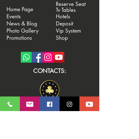
Reserve Seat
Home Page
Tv Tables
Events
Hotels
News & Blog
Deposit
Photo Gallery
Vip System
Promotions
Shop
CONTACTS:
♣️ Euro Rounders
Tel. ‭
+39 338 3661484
WhatsApp.
‭+39 338 3661484‬
E-mail:
info@eurorounders.com