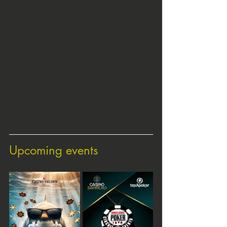
Upcoming events