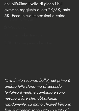
🎙️ Interviews
che all'ultimo livello di gioco i bui 
avevano raggiunto quota 2K/5K, ante 
📢 Official Releases
5K. Ecco le sue impressioni a caldo:
🇦🇹 Casino Velden
💍 Wsop Circuit
🏴‍☠️ Pirates' Poker Treasure
🇪🇺 EPO - European Poker Open
"Era il mio secondo bullet, nel primo è 
andato tutto storto ma al secondo 
tentativo il vento è cambiato e sono 
riuscito a fare chip abbastanza 
rapidamente. La mano chiave? Verso la 
fine di giornata sono stato spostato al 