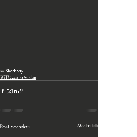
🦈 Sharkbay
🇦🇹 Casino Velden
Post correlati
Mostra tutti