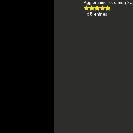
Aggiornamento:
6 mag 20
Valutazione NaN ste
168 entries 
🇮🇹 IPO Italian Poker Open
🇮
🇱🇮 Gran Casino Liechtenstein
💍 Wsop Circuit
🏴‍☠️ Pirates' P