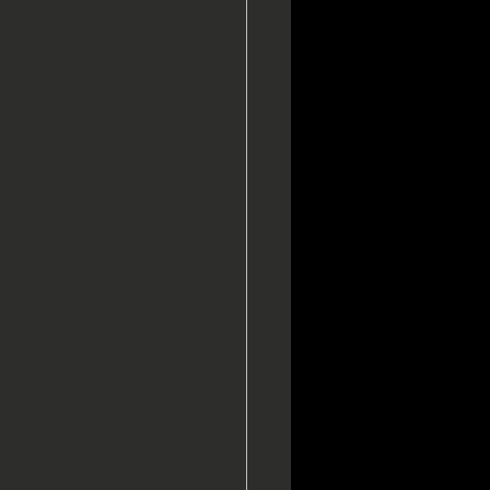
🇸🇲 Giochi Del Titano
🇦🇹 Casino Velden