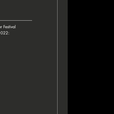
 Festival 
2022: 