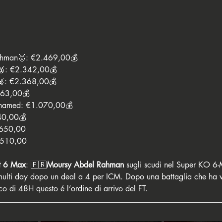
ahman🥇: €2.469,00💰 
e🥈: €2.342,00💰
s🥉: €2.368,00💰
163,00💰
ohamed: €1.070,00💰
840,00💰
€650,00
€510,00
t 6 Max
: 🇫🇷
Moursy Abdel Rahman
 sugli scudi nel Super KO 6-M
 multi day dopo un deal a 4 per ICM. Dopo una battaglia che ha v
rco di 48H questo é l’ordine di arrivo del FT.