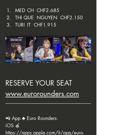
MED	CH  CHF2.685  
THI QUE  NGUYEN  CHF2.150  
TURI	IT  CHF1.915  
RESERVE YOUR SEAT 
www.eurorounders.com
📲 App ♣️ Euro Rounders:
iOS 🍎 
https://apps.apple.com/it/app/euro-