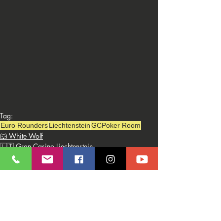
Tag:
Euro Rounders
Liechtenstein
GCPoker Room
🐺 White Wolf
🇱🇮 Gran Casino Liechtenstein