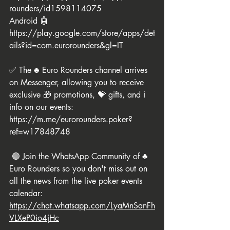
rounders/id1598114075
Android 🤖 
https://play.google.com/store/apps/det
ails?id=com.eurorounders&gl=IT
✅ The ♣️ Euro Rounders channel arrives 
on Messenger, allowing you to receive 
exclusive 🎁 promotions, 💝 gifts, and ℹ️ 
info on our events: 
https://m.me/eurorounders.poker?
ref=w17848748
 🟢 Join the WhatsApp Community of ♣️ 
Euro Rounders so you don't miss out on 
all the news from the live poker events 
calendar: 
https://chat.whatsapp.com/LyaMnSanFh
VLXeP0io4jHc