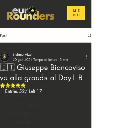
ME
NU
Post
TUTTE LE NEWS
Stefano Atzei
TUTTE LE NEWS
20 gen 2024
Tempo di lettura: 3 min
🇮🇹 Giuseppe Biancoviso
🇪🇺 Euro Poker Million
va alla grande al Day1 B
🇮🇹 IPS Italian Poker Sport
Valutazione NaN stelle su 5.
🤴🏻 Remida Poker Team
Entries 52/ Left 17
🦈 Sharkbay
🐺 Wolf Millionaire
🐺 Wolf High Roller
🐺 White Wolf