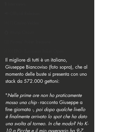
🎙️ Interviews
📢 Official Releases
🇦🇹 Casino Velden
💍 Wsop Circuit
🏴‍☠️ Pirates' Poker Treasure
🇪🇺 EPO - European Poker Open
Il migliore di tutti è un italiano, 
Giuseppe Biancoviso (foto sopra), che al 
momento delle buste si presenta con uno 
stack da 572.000 gettoni:
"
Nelle prime ore non ho praticamente 
mosso una chip - 
racconta Giuseppe a 
fine giornata 
-, poi dopo qualche livello 
è finalmente arrivato lo spot che ha dato 
una svolta al torneo. In che modo? Ho K-
10 a Picche e il mio avversario ha 9-7, 