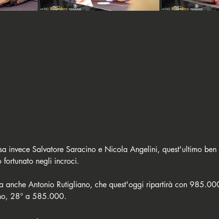
a invece Salvatore Saracino e Nicola Angelini, quest'ultimo ben s
 fortunato negli incroci.
a anche Antonio Rutigliano, che quest'oggi ripartirà con 985.000 
ano, 28° a 585.000.