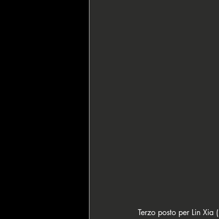
Terzo posto per Lin Xia