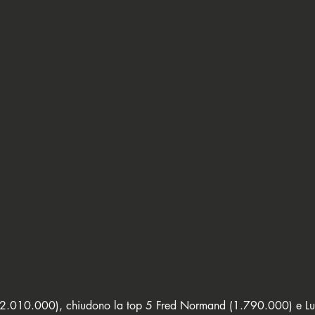
 (2.010.000), chiudono la top 5 Fred Normand (1.790.000) e Lui