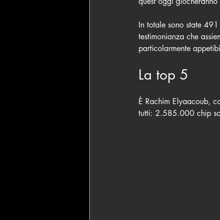
quest'oggi giocheranno
In totale sono state 491 l
testimonianza che assiem
particolarmente appetibi
La top 5
È Rachim Elyaacoub, con 
tutti: 2.585.000 chip so