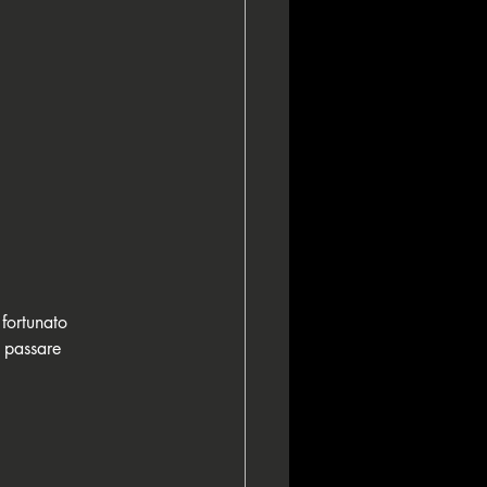
fortunato 
 passare 