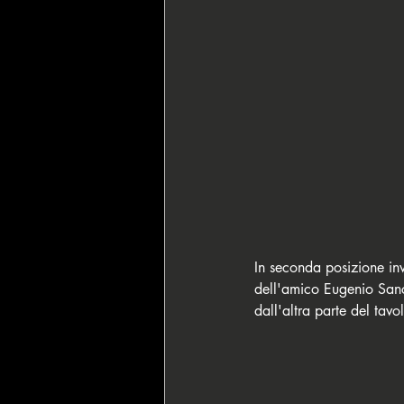
In seconda posizione in
dell'amico Eugenio Sanch
dall'altra parte del tavo