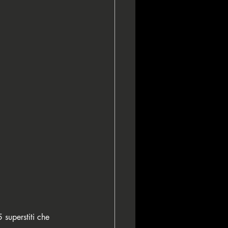
asino Sanremo
ampionship Of Poker
superstiti che 