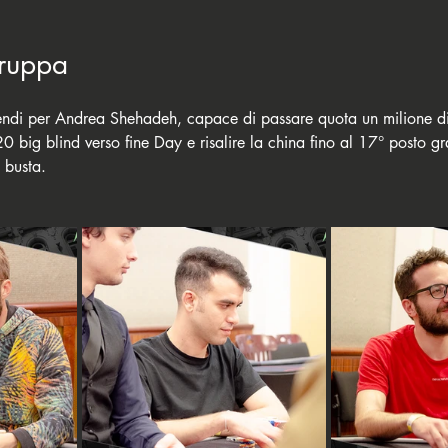
 truppa
cendi per Andrea Shehadeh, capace di passare quota un milione di
big blind verso fine Day e risalire la china fino al 17° posto gra
 busta.