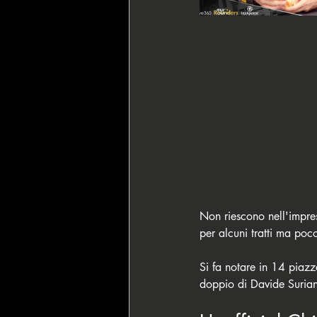
Non riescono nell'impres
per alcuni tratti ma poco
Si fa notare in 14 piazz
doppio di Davide Suri