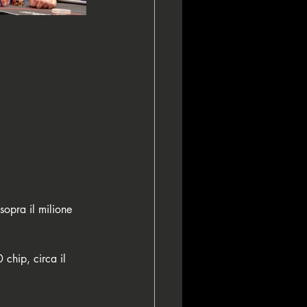
opra il milione 
chip, circa il 