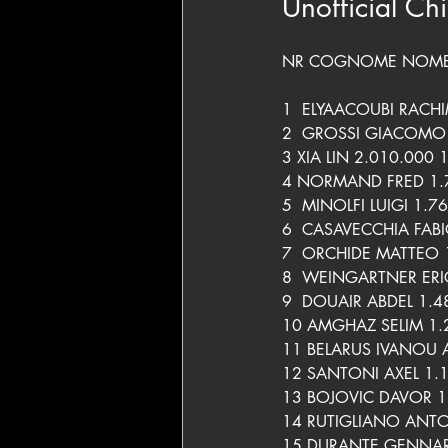
Unofficial Ch
NR COGNOME NOME 
1  ELYAACOUBI RACHI
2  GROSSI GIACOMO 
3 XIA LIN 2.010.000 
4 NORMAND FRED 1.7
6  CASAVECCHIA FABI
7  ORCHIDE MATTEO 
8  WEINGARTNER ERI
9  DOUAIR ABDEL 1.4
10 AMGHAZ SELIM 1.
11 BELARUS IVANOU A
12 SANTONI AXEL 1.1
13 BOJOVIC DAVOR 1
14 RUTIGLIANO ANTO
15 DURANTE GENNAR