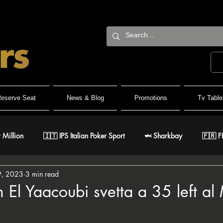
eserve Seat
News & Blog
Promotions
Tv Table
 Million
🇮🇹 IPS Italian Poker Sport
🦈 Sharkbay
🇫🇷 F
9, 2023
3 min read
Team
🐺 Wolf Millionaire
🐺 Wolf High Roller
🐺 White W
 El Yaacoubi svetta a 35 left al
stars.
🇹 IPO Master
🇪🇸 CNP Circuito Nacional de Poker
🎅 ER Gr