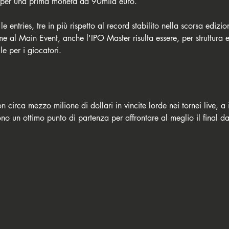
 per una prima moneta da 90mila euro.
e entries, tre in più rispetto al record stabilito nella scorsa edizio
e al Main Event, anche l'IPO Master risulta essere, per struttura e
le per i giocatori.
circa mezzo milione di dollari in vincite lorde nei tornei live, a 
no un ottimo punto di partenza per affrontare al meglio il final d