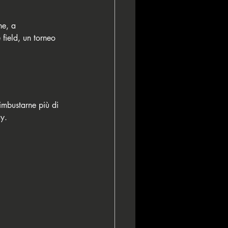
ne, a 
 field, un torneo 
imbustarne più di 
ay.