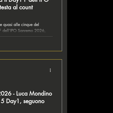
esta al count
1F dell’IPO Sanremo 2026,
 della fase bolla durata oltre
6 giocatori qualificarsi al
. A prendersi la scena è ancora
sta 1.023.000. Una
elle viste nei flight
sta del count overall, mettendo
2026 - Luca Mondino
mi 5 Day1, seguono