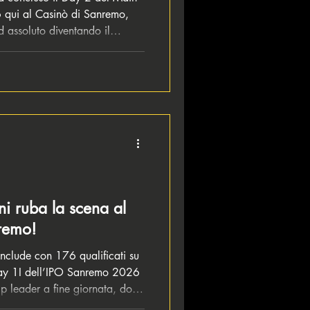
 qui al Casinò di Sanremo,
rd assoluto diventando il
 storia grazie ai 3.766
 della settimana. Sono rimasti
ma moneta da €270.000 e il
alio. A guidare tutti c’è
sterà 6.650.000 chip, circa
Alexa
 ruba la scena al
remo!
nclude con 176 qualificati su
l Day 1I dell’IPO Sanremo 2026
p leader a fine giornata, dopo
erminabile, Marco Bognanni