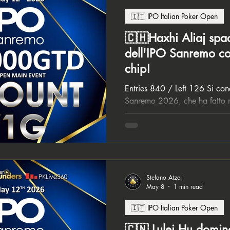
🇮🇹 IPO Italian Poker Open
🇨🇭Haxhi Aliaj spa
dell'IPO Sanremo con
chip!
Entries 840 / Left 126 Si co
Sanremo 2026, che ha fatto re
portando altri 126 giocatori
domenica. Chip leader incontr
Aliash, capace di imbustare 
uno stack praticamente doppio
leader overall fino a quel mo
posizione appartiene invece a
Stefano Atzei
seguita da Alain Thetaz a 5
May 8
1 min read
🇮🇹 IPO Italian Poker Open
🇨🇳 Lulei Hu domina