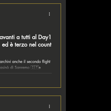
pettivamente con 598.000 e
 e
avanti a tutti al Day1
 ed è terzo nel count
asinò di Sanremo 🇮🇹♠️
dell’IPO Sanremo 2026, con
tto registrare 261 ingressi
l Day 2 di domenica. Migliore
ahon, capace di imbustare
 terza posizione provvisoria
sizione per Roberto
uit