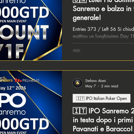
Sanremo e balza in t
generale!
Entries 373 / Left 56 Si chiude quasi alle cinque del
mattino un lunghissimo Day 
protrattosi soprattutto per via
un’ora e mezza, che ha visto 5
Day 2 a fronte di 373 iscritti
una volta Lulei Hu, che imbu
prestazione superiore a tutte qu
precedenti, che gli vale la te
Stefano Atzei
quasi in secondo piano l’ot
May 7
2 min read
🇮🇹 IPO Italian Poker Open
🇮🇹 IPO Sanremo 
in testa dopo i pri
Pavanati e Baracco!