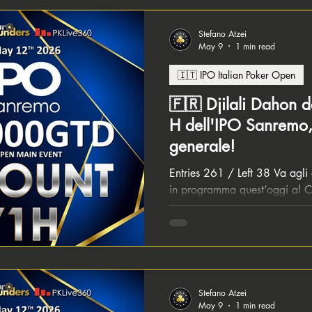
Venskus e Farme Velasco, ris
589.000, occupano la terza
Stefano Atzei
May 9
1 min read
🇮🇹 IPO Italian Poker Open
🇫🇷 Djilali Dahon d
H dell'IPO Sanremo,
generale!
Entries 261 / Left 38 Va agli archivi anche il secondo flight
in programma quest’oggi al C
Parliamo del Day 1H Speed 
livelli da 30 minuti, che ha fa
portando altri 38 giocatori a
tra tutti il francese Djilali D
951.000 chip e salire così in
nel count overall. Seconda po
Stefano Atzei
Marchionni con 598.000, seg
May 9
1 min read