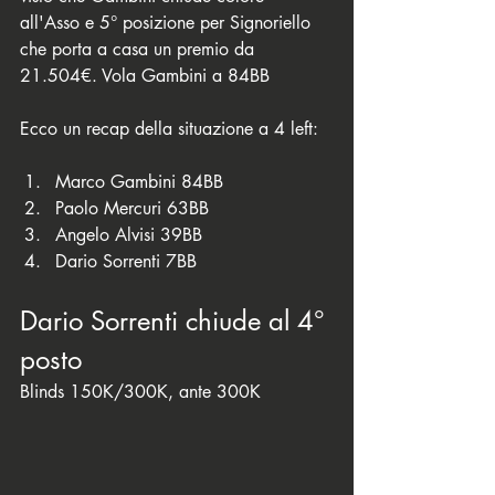
all'Asso e 5° posizione per Signoriello 
che porta a casa un premio da 
21.504€. Vola Gambini a 84BB
Ecco un recap della situazione a 4 left:
Marco Gambini 84BB
Paolo Mercuri 63BB
Angelo Alvisi 39BB
Dario Sorrenti 7BB
Dario Sorrenti chiude al 4° 
posto
Blinds 150K/300K, ante 300K