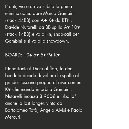
Pronti, via e arriva subito la prima 
eliminazione: apre Marco Gambini 
(stack 44BB) con A♣️ K♠️ da BTN, 
Davide Nutarelli da BB spilla A♥️ 10♥️ 
(stack 14BB) e va all-in, snap-call per 
Gambini e si va allo showdown.
BOARD: 10♠️ 6♥️ 5♦️ 9♠️ K♥️
Nonostante il Dieci al flop, la dea 
bendata decide di voltare le spalle al 
grinder toscano proprio al river con un 
K♥️ che manda in orbita Gambini. 
Nutarelli incassa 8.960€ e "sbolla" 
anche la last longer, vinta da 
Bartolomeo Tatò, Angelo Alvisi e Paolo 
Mercuri. 