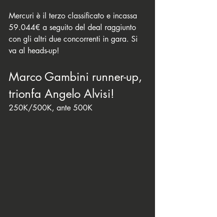
Mercuri è il terzo classificato e incassa 
59.044€ a seguito del deal raggiunto 
con gli altri due concorrenti in gara. Si 
va al heads-up!
Marco Gambini runner-up, 
trionfa Angelo Alvisi!
250K/500K, ante 500K