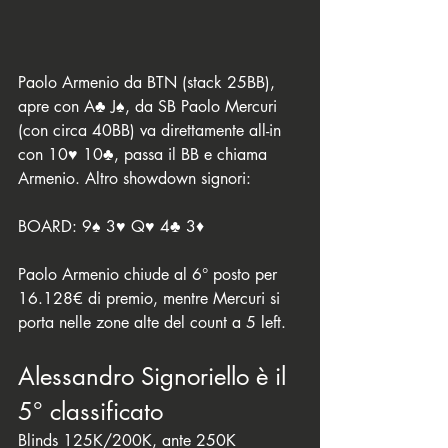
Paolo Armenio da BTN (stack 25BB), 
apre con A♣️ J♠️, da SB Paolo Mercuri 
(con circa 40BB) va direttamente all-in 
con 10♥️ 10♣️, passa il BB e chiama 
Armenio. Altro showdown signori:
BOARD: 9♠️ 3♥️ Q♥️ 4♣️ 3♦️
Paolo Armenio chiude al 6° posto per 
16.128€ di premio, mentre Mercuri si 
porta nelle zone alte del count a 5 left.
Alessandro Signoriello è il 
5° classificato
Blinds 125K/200K, ante 250K