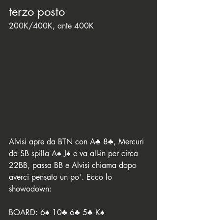
terzo posto
200K/400K, ante 400K
Alvisi apre da BTN con A♣️ 8♣️, Mercuri 
da SB spilla A♠️ J♠️ e va all-in per circa 
22BB, passa BB e Alvisi chiama dopo 
averci pensato un po'. Ecco lo 
showodown:
BOARD: 6♠️ 10♣️ 6♣️ 5♣️ K♠️