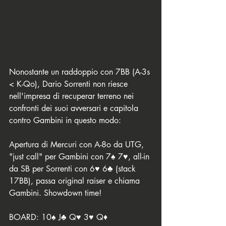
Nonostante un raddoppio con 7BB (A-3s 
< K-Qo), Dario Sorrenti non riesce 
nell'impresa di recuperar terreno nei 
confronti dei suoi avversari e capitola 
contro Gambini in questo modo:
Apertura di Mercuri con A-8o da UTG, 
"just call" per Gambini con 7♠️ 7♥️, all-in 
da SB per Sorrenti con 6♥️ 6♣️ (stack 
17BB), passa original raiser e chiama 
Gambini. Showdown time!
BOARD: 10♠️ J♣️ Q♥️ 3♥️ Q♦️