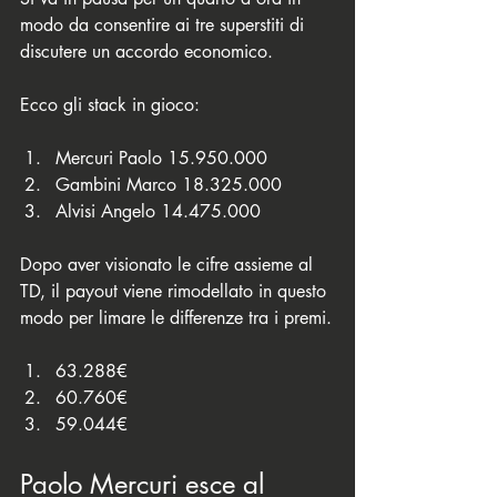
modo da consentire ai tre superstiti di 
discutere un accordo economico. 
Ecco gli stack in gioco:
Mercuri Paolo 15.950.000
Gambini Marco 18.325.000
Alvisi Angelo 14.475.000
Dopo aver visionato le cifre assieme al 
TD, il payout viene rimodellato in questo 
modo per limare le differenze tra i premi.
63.288€
60.760€
59.044€
Paolo Mercuri esce al 