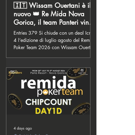
🇮🇹 Wissam Ouertani è il
nuovo 👑 Re Mida Nova
Gorica, il team Panteri vince
la classifica a squadre!
Entries 379 Si chiude con un deal Icm a
4 l’edizione di luglio agosto del Remida
Poker Team 2026 con Wissam Ouertani
che è il nuovo winner del format a
squadre di Euro Rounders e che porta il
Team Bullpay in seconda piazza dietro
al team Panteri e davanti al Team 121.
In quarta piazza finisce Vladimir Lappo
che manca il podio che avrebbe
significato altri 20 punti e la seconda
piazza con il Team di Ouertani per il
suo Triglar Nuts! Qui tutta la cronaca
del final day Partiamo
4 days ago