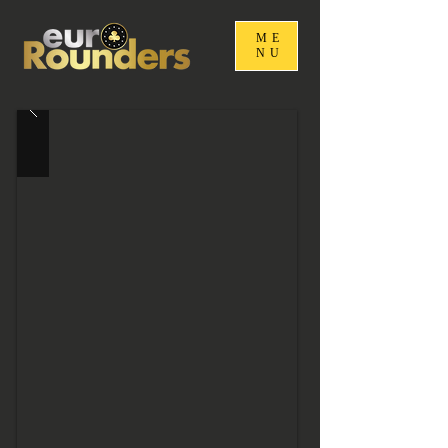
ME
NU