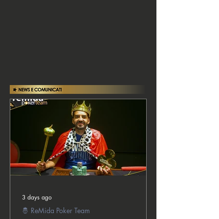
3 days ago
🤴 ReMida Poker Team