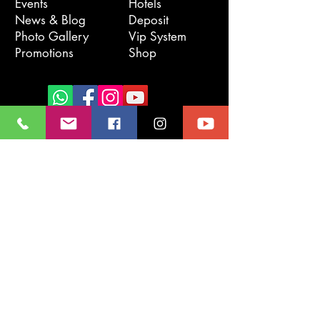
Events
Hotels
News & Blog
Deposit
Photo Gallery
Vip System
Promotions
Shop
CONTACTS:
♣️ Euro Rounders
Tel. ‭
+39 338 3661484
WhatsApp.
‭+39 338 3661484‬
E-mail:
info@eurorounders.com