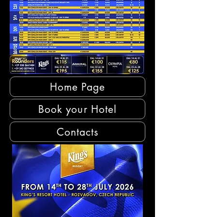
Home Page
Book your Hotel
Contacts