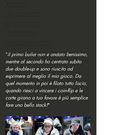
🎙️ Interviews
📢 Official Releases
🇦🇹 Casino Velden
💍 Wsop Circuit
🏴‍☠️ Pirates' Poker Treasure
🇪🇺 EPO - European Poker Open
"
Il primo bullet non è andato benissimo, 
mentre al secondo ho centrato subito 
due double-up e sono riuscito ad 
esprimere al meglio il mio gioco. Da 
quel momento in poi è filato tutto liscio, 
quando riesci a vincere i coin-flip e le 
carte girano a tuo favore è più semplice 
fare uno bello stack!
"