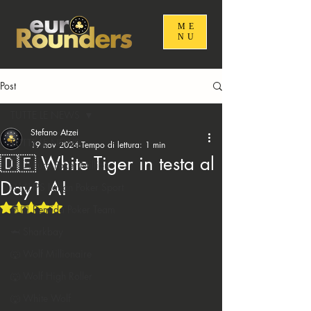
ME
NU
Post
TUTTE LE NEWS
Stefano Atzei
TUTTE LE NEWS
19 nov 2024
Tempo di lettura: 1 min
🇩🇪 White Tiger in testa al
🇪🇺 Euro Poker Million
Day1 A!
🇮🇹 IPS Italian Poker Sport
Valutazione NaN stelle su 5.
🤴🏻 Remida Poker Team
🦈 Sharkbay
🐺 Wolf Millionaire
🐺 Wolf High Roller
🐺 White Wolf