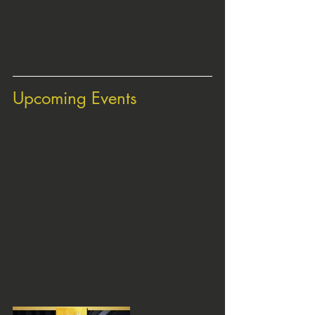
Upcoming Events