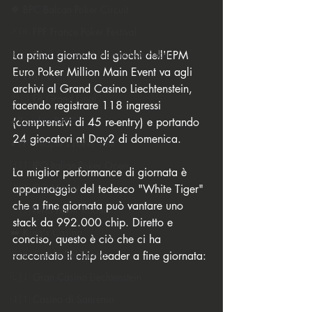
🔶 BPC Balcan Poker Circuit
🇫🇷 FPF France Poker Festival
🇪🇸 CNP Circuito Nacional de Poker
La prima giornata di giochi dell'EPM 
Euro Poker Million Main Event va agli 
⚔️ Warriors
archivi al Grand Casino Liechtenstein, 
🎅🏻 ER Grand Final
facendo registrare 118 ingressi 
♠️ Road to PSPC
(comprensivi di 45 re-entry) e portando 
24 giocatori al Day2 di domenica. 
♦️ PPT People's Poker Tour
🇮🇹 IPO Italian Poker Open
La miglior performance di giornata è 
🇮🇹 IPO Master
appannaggio del tedesco "White Tiger" 
che a fine giornata può vantare uno 
🇸🇮 Perla Poker Room
stack da 992.000 chip. Diretto e 
👑 King's Casino
conciso, questo è ciò che ci ha 
🇸🇲 Giochi Del Titano
raccontato il chip leader a fine giornata:
🇱🇮 Gran Casino Liechtenstein
🇮🇹 Casino di Sanremo