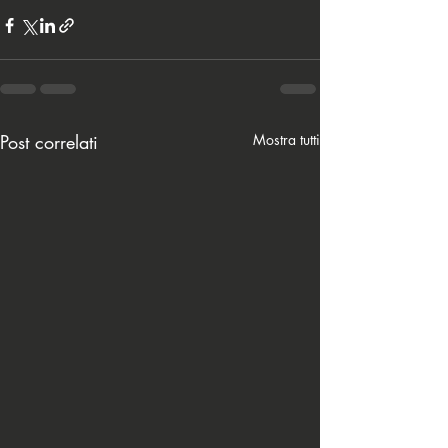
Post correlati
Mostra tutti