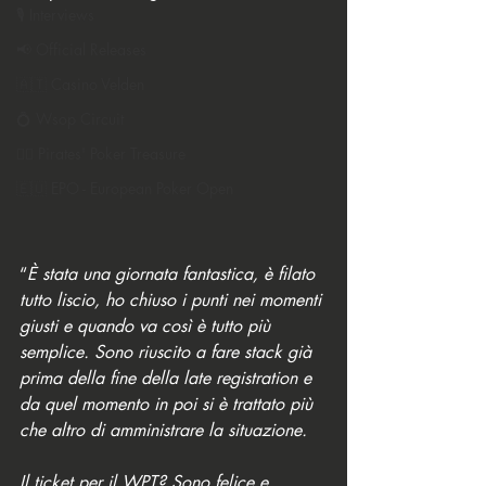
🎙️ Interviews
📢 Official Releases
🇦🇹 Casino Velden
💍 Wsop Circuit
🏴‍☠️ Pirates' Poker Treasure
🇪🇺 EPO - European Poker Open
“
È stata una giornata fantastica, è filato 
tutto liscio, ho chiuso i punti nei momenti 
giusti e quando va così è tutto più 
semplice. Sono riuscito a fare stack già 
prima della fine della late registration e 
da quel momento in poi si è trattato più 
che altro di amministrare la situazione.
Il ticket per il WPT? Sono felice e 