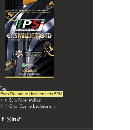
Tag:
Euro Rounders
Liechtenstein
EPM
🇪🇺 Euro Poker Million
🇱🇮 Gran Casino Liechtenstein