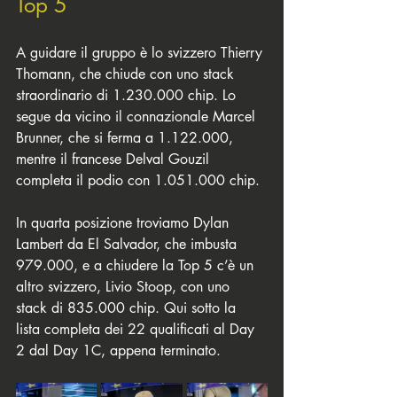
Top 5
A guidare il gruppo è lo svizzero Thierry 
Thomann, che chiude con uno stack 
straordinario di 1.230.000 chip. Lo 
segue da vicino il connazionale Marcel 
Brunner, che si ferma a 1.122.000, 
mentre il francese Delval Gouzil 
completa il podio con 1.051.000 chip.
In quarta posizione troviamo Dylan 
Lambert da El Salvador, che imbusta 
979.000, e a chiudere la Top 5 c’è un 
altro svizzero, Livio Stoop, con uno 
stack di 835.000 chip. Qui sotto la 
lista completa dei 22 qualificati al Day 
2 dal Day 1C, appena terminato.