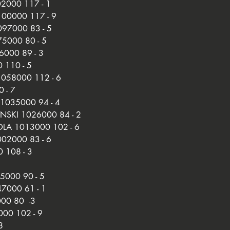
02000 117 - 1
100000 117 - 9
097000 83 - 5
5000 80 - 5
6000 89 - 3
 110 - 5
1058000 112 - 6
 - 7
1035000 94 - 4
NSKI 1026000 84 - 2
LA 1013000 102 - 6
02000 83 - 6
 108 - 3
5000 90 - 5
7000 61 - 1
00 80  -3
00 102 - 9
8