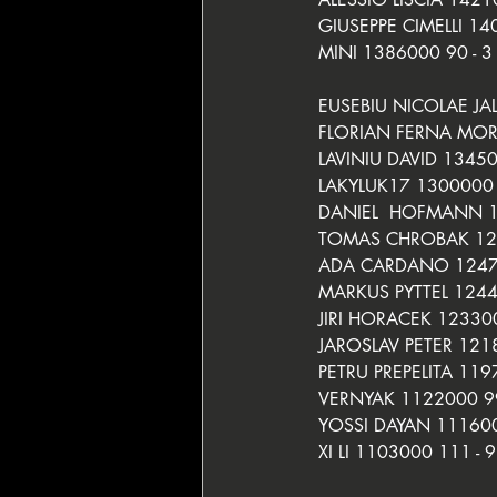
 GIUSEPPE CIMELLI 14
 MINI 1386000 90 - 3
 EUSEBIU NICOLAE JA
 FLORIAN FERNA MOR
 LAVINIU DAVID 13450
 LAKYLUK17 1300000 
 DANIEL  HOFMANN 1
 TOMAS CHROBAK 128
 ADA CARDANO 12470
 MARKUS PYTTEL 1244
 JIRI HORACEK 12330
 JAROSLAV PETER 121
 PETRU PREPELITA 119
 VERNYAK 1122000 99
 YOSSI DAYAN 111600
 XI LI 1103000 111 - 9