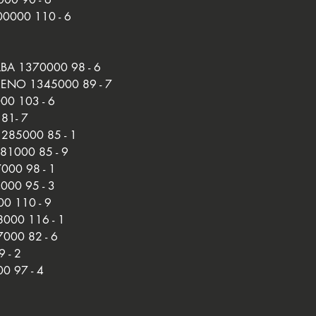
00000 110 - 6
LBA 1370000 98 - 6
ENO 1345000 89 - 7
00 103 - 6
81- 7
285000 85 - 1
1000 85 - 9
00 98 - 1
000 95 - 3
00 110 - 9
8000 116 - 1
7000 82 - 6
 - 2
0 97 - 4