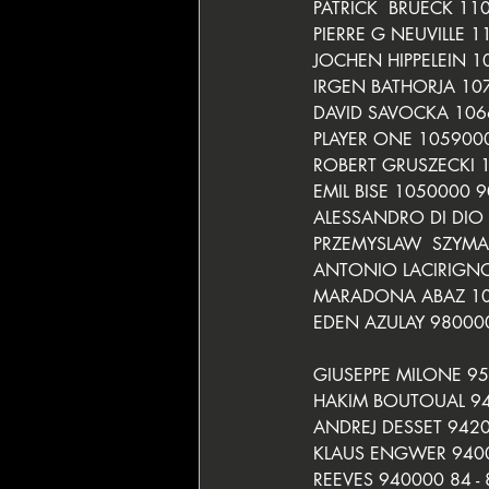
 PATRICK  BRUECK 11
 PIERRE G NEUVILLE 1
 JOCHEN HIPPELEIN 1
 IRGEN BATHORJA 107
 DAVID SAVOCKA 106
 PLAYER ONE 1059000
 ROBERT GRUSZECKI 
 EMIL BISE 1050000 90
 ALESSANDRO DI DIO 
 PRZEMYSLAW  SZYMA
 ANTONIO LACIRIGNO
 MARADONA ABAZ 10
 EDEN AZULAY 980000
 GIUSEPPE MILONE 95
 HAKIM BOUTOUAL 94
 ANDREJ DESSET 9420
 KLAUS ENGWER 9400
 REEVES 940000 84 - 