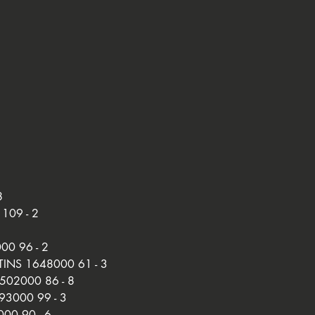
8
109 - 2
00 96 - 2
INS 1648000 61 - 3
1502000 86 - 8
93000 99 - 3
000 90 - 6