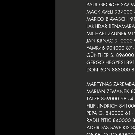
 RAUL GEORGE SAV 94
 MACKIAVELI 937000 8
 MARCO BIAVASCHI 91
 LAKHDAR BENAMARA 
 MICHAEL ZAUNER 91
 JAN KRNAC 910000 9
 YAMR46 904000 87 -
 GÜNTHER S. 896000 
 GERGO HEGYESI 891
 DON RON 883000 81
 MARTYNAS ZAREMBA 
 MARIAN ZEMANEK 87
 TATZE 859000 98 - 4
 FILIP JINDRICH 84100
 PEPA G. 840000 61 -
 RADU PITIC 840000 8
 ALGIRDAS SAVEIKIS 8
 ONKEL OTTO 828000