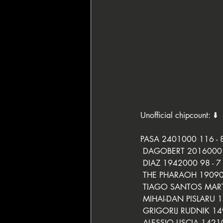
Unofficial chipcount: ⬇️ 
PASA 2401000 116 - 
 DAGOBERT 2016000 
 DIAZ 1942000 98 - 7
 THE PHARAOH 19090
 TIAGO SANTOS MART
 MIHAI-DAN PISLARU 
 GRIGORIJ RUDNIK 14
 ALESSIO LISCIA 1421