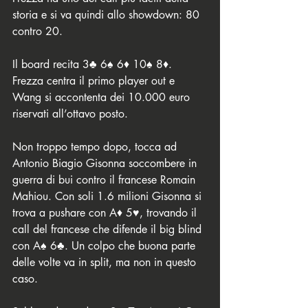
storia e si va quindi allo showdown: 80 
contro 20.
Il board recita 3♣️ 6♠️ 6♦️ 10♠️ 8♦️. 
Frezza centra il primo player out e 
Wang si accontenta dei 10.000 euro 
riservati all’ottavo posto.
Non troppo tempo dopo, tocca ad 
Antonio Biagio Gisonna soccombere in 
guerra di bui contro il francese Romain 
Mahiou. Con soli 1.6 milioni Gisonna si 
trova a pushare con A♦️ 5♥️, trovando il 
call del francese che difende il big blind 
con A♠️ 6♣️. Un colpo che buona parte 
delle volte va in split, ma non in questo 
caso.