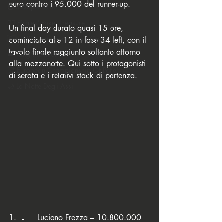
euro contro i 95.000 del runner-up.
💍 Wsop Circuit
🏴‍☠️ Pirates' Poker Treasure
Un final day durato quasi 15 ore, 
🇪🇺 EPO - European Poker Open
cominciato alle 12 in fase 34 left, con il 
tavolo finale raggiunto soltanto attorno 
👑 King's Million
alla mezzanotte. Qui sotto i protagonisti 
🏆 European Championship Of Poker
di serata e i relativi stack di partenza.
🌙 La Notte Degli Assi
1. 🇮🇹 Luciano Frezza – 10.800.000