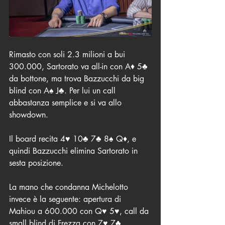
Rimasto con soli 2.3 milioni a bui 
300.000, Sartorato va all-in con A♦️ 5♣️ 
da bottone, ma trova Bazzucchi da big 
blind con A♠️ J♣️. Per lui un call 
abbastanza semplice e si va allo 
showdown.
Il board recita 4♥️ 10♣️ 7♣️ 8♠️ Q♦️, e 
quindi Bazzucchi elimina Sartorato in 
sesta posizione.
La mano che condanna Michelotto 
invece è la seguente: apertura di 
Mahiou a 600.000 con Q♥️ 5♥️, call da 
small blind di Frezza con 7♥️ 7♣️, 