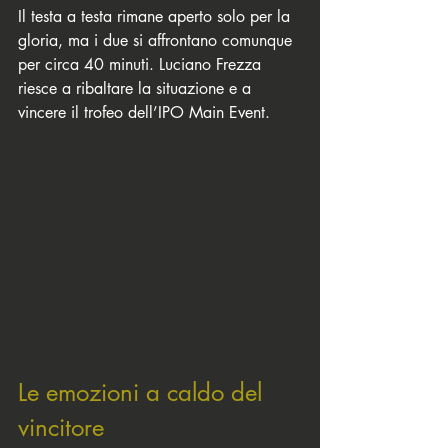
Il testa a testa rimane aperto solo per la 
gloria, ma i due si affrontano comunque 
per circa 40 minuti. Luciano Frezza 
riesce a ribaltare la situazione e a 
vincere il trofeo dell’IPO Main Event.
Le emozioni a caldo del 
vincitore