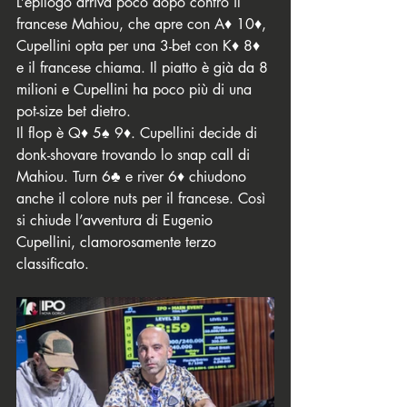
L’epilogo arriva poco dopo contro il 
francese Mahiou, che apre con A♦️ 10♦️, 
Cupellini opta per una 3-bet con K♦️ 8♦️ 
e il francese chiama. Il piatto è già da 8 
milioni e Cupellini ha poco più di una 
pot-size bet dietro.
Il flop è Q♦️ 5♠️ 9♦️. Cupellini decide di 
donk-shovare trovando lo snap call di 
Mahiou. Turn 6♣️ e river 6♦️ chiudono 
anche il colore nuts per il francese. Così 
si chiude l’avventura di Eugenio 
Cupellini, clamorosamente terzo 
classificato.