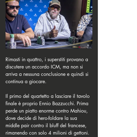
Rimasti in quattro, i superstiti provano a 
discutere un accordo ICM, ma non si 
arriva a nessuna conclusione e quindi si 
continua a giocare.
Il primo del quartetto a lasciare il tavolo 
finale è proprio Ennio Bazzucchi. Prima 
perde un piatto enorme contro Mahiou, 
dove decide di hero-foldare la sua 
middle pair contro il bluff del francese, 
rimanendo con solo 4 milioni di gettoni.