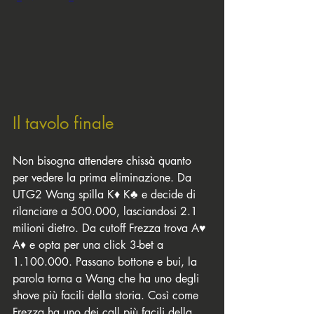
Il tavolo finale
Non bisogna attendere chissà quanto 
per vedere la prima eliminazione. Da 
UTG2 Wang spilla K♦️ K♣️ e decide di 
rilanciare a 500.000, lasciandosi 2.1 
milioni dietro. Da cutoff Frezza trova A♥️ 
A♦️ e opta per una click 3-bet a 
1.100.000. Passano bottone e bui, la 
parola torna a Wang che ha uno degli 
shove più facili della storia. Così come 
Frezza ha uno dei call più facili della 