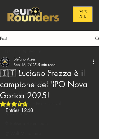
ME
NU
Post
TUTTE LE NEWS
Stefano Atzei
TUTTE LE NEWS
Sep 16, 2025
5 min read
🇮🇹 Luciano Frezza è il
🇪🇺 EPM Euro Poker Million
campione dell'IPO Nova
🇮🇹 IPS Italian Poker Sport
Gorica 2025!
🦈 Sharkbay
🇫🇷 FPF France Poker Festival
Rated NaN out of 5 stars.
Entries 1248 
⚔️ Warriors
🤴 ReMida Poker Team
🐺 Wolf Millionaire