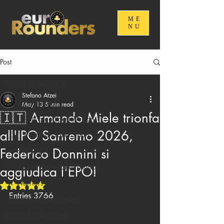
ME
NU
Post
TUTTE LE NEWS
Stefano Atzei
TUTTE LE NEWS
May 13
5 min read
🇮🇹 Armando Miele trionfa
🇪🇺 EPM Euro Poker Million
all'IPO Sanremo 2026,
🇮🇹 IPS Italian Poker Sport
Federico Donnini si
🦈 Sharkbay
🇫🇷 FPF France Poker Festival
aggiudica l'EPO!
⚔️ Warriors
Rated NaN out of 5 stars.
Entries 3766
🤴 ReMida Poker Team
🐺 Wolf Millionaire