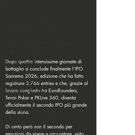
🐺 Wolf High Roller
🐺 White Wolf
🇮🇹 IPO Italian Poker Open
🇮🇹 IPO Master
🇪🇸 CNP Circuito Nacional de Poker
🎅 ER Grand Final
Dopo quattro intensissime giornate di 
🇸🇮 Perla Resort
battaglia si conclude finalmente l’IPO 
👑 King's Resort
Sanremo 2026, edizione che ha fatto 
🇱🇮 GC Liechtenstein
registrare 3.766 entries e che, grazie al 
lavoro congiunto tra EuroRounders, 
🇸🇲 Giochi del Titano
Texas Poker e PKLive 360, diventa 
🇮🇹 Casino Sanremo
ufficialmente il secondo IPO più grande 
♦️ PPT People's Poker Tour
della storia.
🔶 BPC Balkan Poker Circuit
Di certo però non il secondo per 
🇦🇹 Casino Velden
emozioni da vivere e raccontare, visto 