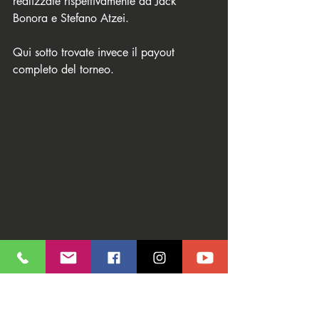
realizzate rispettivamente da Jack 
Bonora e Stefano Atzei.
Qui sotto trovate invece il payout 
completo del torneo.