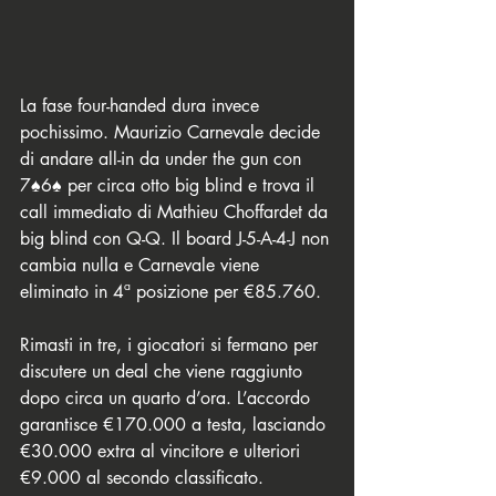
La fase four-handed dura invece 
pochissimo. Maurizio Carnevale decide 
di andare all-in da under the gun con 
7♠6♠ per circa otto big blind e trova il 
call immediato di Mathieu Choffardet da 
big blind con Q-Q. Il board J-5-A-4-J non 
cambia nulla e Carnevale viene 
eliminato in 4ª posizione per €85.760.
Rimasti in tre, i giocatori si fermano per 
discutere un deal che viene raggiunto 
dopo circa un quarto d’ora. L’accordo 
garantisce €170.000 a testa, lasciando 
€30.000 extra al vincitore e ulteriori 
€9.000 al secondo classificato.