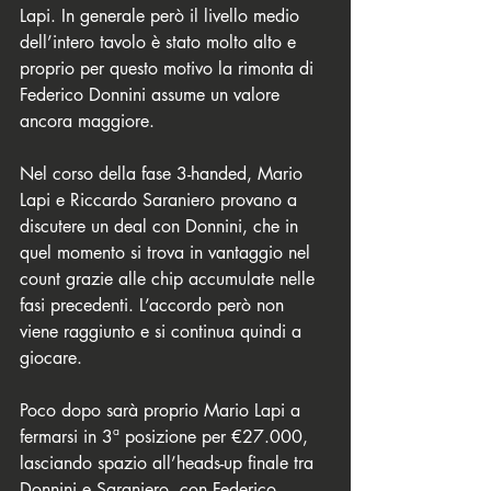
Lapi. In generale però il livello medio 
dell’intero tavolo è stato molto alto e 
proprio per questo motivo la rimonta di 
Federico Donnini assume un valore 
ancora maggiore.
Nel corso della fase 3-handed, Mario 
Lapi e Riccardo Saraniero provano a 
discutere un deal con Donnini, che in 
quel momento si trova in vantaggio nel 
count grazie alle chip accumulate nelle 
fasi precedenti. L’accordo però non 
viene raggiunto e si continua quindi a 
giocare.
Poco dopo sarà proprio Mario Lapi a 
fermarsi in 3ª posizione per €27.000, 
lasciando spazio all’heads-up finale tra 
Donnini e Saraniero, con Federico 