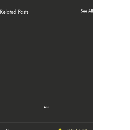
Related Posts
See All