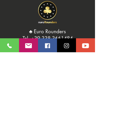
♣️ Euro Rounders
Tel. ‭
+39 338 3661484
WhatsApp.
‭+39 338 3661484‬
E-mail:
info@eurorounders.com
Name
Email
Surname