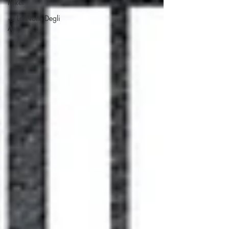
Poker
🌙 La Notte Degli
Assi