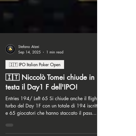
Stefano Atzei
Sep 14, 2025
1 min read
🇮🇹 IPO Italian Poker Open
🇮🇹 Niccolò Tomei chiude in
testa il Day1 F dell'IPO!
Entries 194/ Left 65 Si chiude anche il flight