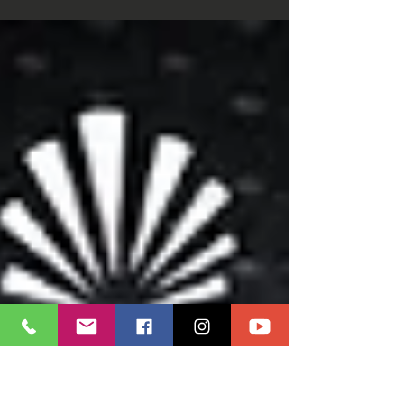
turbo del Day 1F con un totale di 194 iscritti
e 65 giocatori che hanno staccato il pass...