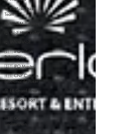
🤴 ReMida Poker
Team
🐺 Wolf Millionaire
🐺 Wolf High Roller
🐺 White Wolf
🇮🇹 IPO Italian
Poker Open
🇮🇹 IPO Master
🇪🇸 CNP Circuito
Nacional de Poker
🎅 ER Grand Final
🇸🇮 Perla Resort
👑 King's Resort
🇱🇮 GC
Liechtenstein
🇸🇲 Giochi del