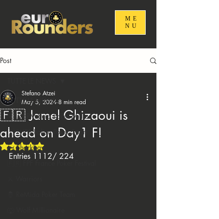
ME
NU
Post
TUTTE LE NEWS
Stefano Atzei
TUTTE LE NEWS
May 5, 2024
8 min read
🇫🇷 Jamel Ghizaoui is
🇪🇺 EPM Euro Poker Million
ahead on Day1 F!
🇮🇹 IPS Italian Poker Sport
Rated NaN out of 5 stars.
🦈 Sharkbay
Entries 1112/ 224
🇫🇷 FPF France Poker Festival
⚔️ Warriors
🤴 ReMida Poker Team
🐺 Wolf Millionaire