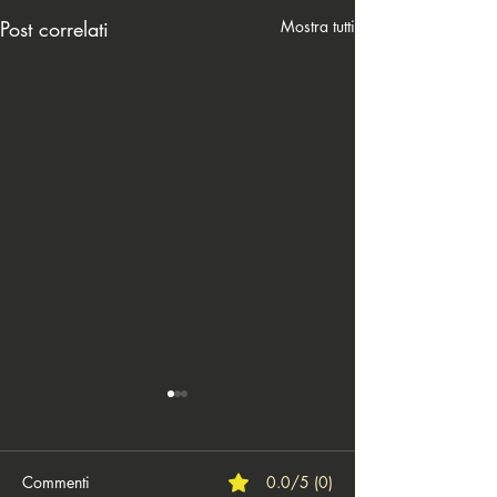
Post correlati
Mostra tutti
Commenti
0.0/5 (0)