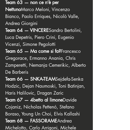
Team 63 — non ce n’è per 
Nettuno
Marco Meloni, Vincenzo 
Bianco, Paolo Erriques, Nicolò Valle, 
Andrea Giorgini
Team 64 — VINCERE
Sandro Bertolini, 
Luca Depetris, Piero Crini, Eugenio 
Vicenzi, Simone Pegolotti
Team 65 — Ma come si fa?
Francesco 
Gregorace, Ermanno Anania, Chris 
Zamperetti, Nemanja Cemerikic, Alberto 
De Barberis
Team 66 — SNKA-TEAM
Sejdefa-Senka 
Hodzic, Dejan Naumoski, Toni Batinjan, 
Haris Halilovic, Dragan Zaric
Team 67 — 4betto al limone
Davide 
Cojaniz, Nicholas Pettenó, Stefano 
Boraso, Young Un Choi, Elvis Kallashi
Team 68 — FASSORAME
Andrea 
Michelotto, Carlo Arrigoni, Michele 