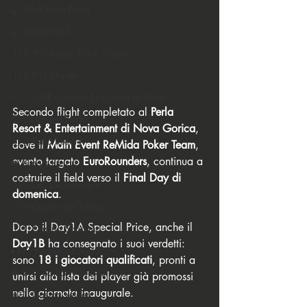
🐺 Wolf High Roller
🐺 White Wolf
🇮🇹 IPO Italian Poker Open
🇮🇹 IPO Master
🇪🇸 CNP Circuito Nacional de Poker
Secondo flight completato al 
Perla 
🎅 ER Grand Final
Resort & Entertainment di Nova Gorica
, 
🇸🇮 Perla Resort
dove il 
Main Event ReMida Poker Team
, 
evento targato 
EuroRounders
, continua a 
👑 King's Resort
costruire il field verso il 
Final Day di 
🇱🇮 GC Liechtenstein
domenica
.
🇸🇲 Giochi del Titano
Dopo il Day1A Special Price, anche il 
🇮🇹 Casino Sanremo
Day1B
 ha consegnato i suoi verdetti: 
♦️ PPT People's Poker Tour
sono 
18 i giocatori qualificati
, pronti a 
🔶 BPC Balkan Poker Circuit
unirsi alla lista dei player già promossi 
nella giornata inaugurale.
🇦🇹 Casino Velden