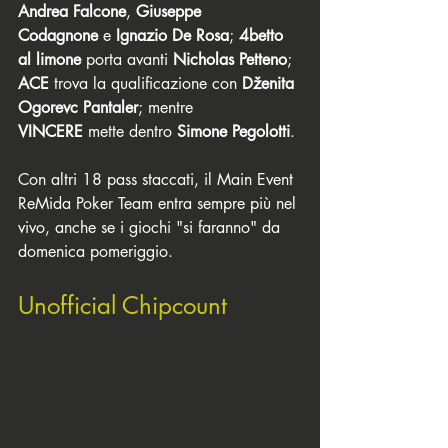
Andrea Falcone
, 
Giuseppe 
Codagnone
 e 
Ignazio De Rosa
; 
4betto 
al limone
 porta avanti 
Nicholas Petteno
; 
ACE
 trova la qualificazione con 
Dženita 
Ogorevc Pantaler
; mentre 
VINCERE
 mette dentro 
Simone Pegolotti
.
Con altri 18 pass staccati, il Main Event 
ReMida Poker Team entra sempre più nel 
vivo, anche se i giochi "si faranno" da 
domenica pomeriggio.
Unofficial Chipcount