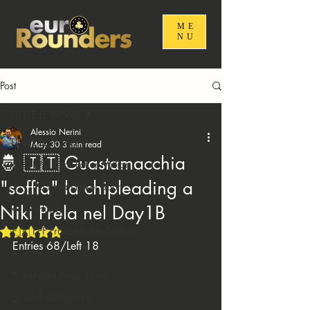
ME
NU
Post
TUTTE LE NEWS
Alessio Nerini
TUTTE LE NEWS
May 30
3 min read
🤴 🇮🇹 Guastamacchia
🇪🇺 EPM Euro Poker Million
"soffia" la chipleading a
🇮🇹 IPS Italian Poker Sport
Niki Prela nel Day1B
🦈 Sharkbay
🇫🇷 FPF France Poker Festival
Rated NaN out of 5 stars.
Entries 68/Left 18
⚔️ Warriors
🤴 ReMida Poker Team
🐺 Wolf Millionaire